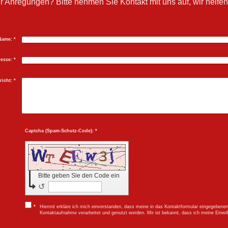
Anregungen? Bitte nehmen Sie Kontakt mit uns auf, wir helfen 
Name:
*
resse:
*
richt:
*
Captcha (Spam-Schutz-Code): *
Bitte geben Sie den Code ein
↺
*
Hiermit erkläre ich mich einverstanden, dass meine in das Kontaktformular eingegeben
Kontaktaufnahme verarbeitet und genutzt werden. Mir ist bekannt, dass ich meine Einwill