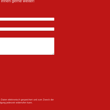
Ihnen gerne weiter!
en Daten elektronisch gespeichert und zum Zweck der
igung jederzeit widerrufen kann.